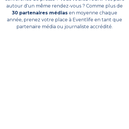
autour d'un même rendez-vous ? Comme plus de
30 partenaires médias
en moyenne chaque
année, prenez votre place à Eventlife en tant que
partenaire média ou journaliste accrédité.
Téléchargez ici notre
Kit Média
Présentation édition 2020
Bilan 2020
Bilan Carbone 2020