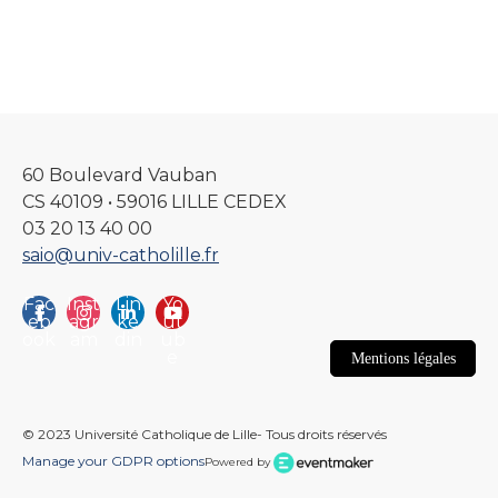
60 Boulevard Vauban
CS 40109 • 59016 LILLE CEDEX
03 20 13 40 00
saio@univ-catholille.fr
Fac
Inst
Lin
Yo
eb
agr
ke
ut
ook
am
din
ub
e
Mentions légales
© 2023 Université Catholique de Lille- Tous droits réservés
Manage your GDPR options
Powered by