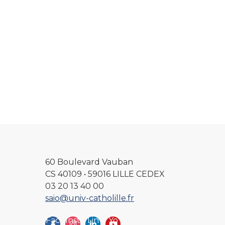
60 Boulevard Vauban
CS 40109 • 59016 LILLE CEDEX
03 20 13 40 00
saio@univ-catholille.fr
Fac
Inst
Lin
Yo