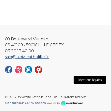
60 Boulevard Vauban
CS 40109 • 59016 LILLE CEDEX
03 20 13 40 00
saio@univ-catholille.fr
Fac
Inst
Lin
Yo
eb
agr
ke
ut
ook
am
din
ub
e
Mentions légales
© 2023 Université Catholique de Lille- Tous droits réservés
Manage your GDPR options
Powered by