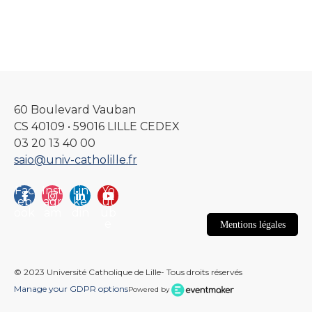
60 Boulevard Vauban
CS 40109 • 59016 LILLE CEDEX
03 20 13 40 00
saio@univ-catholille.fr
Fac
Inst
Lin
Yo
eb
agr
ke
ut
ook
am
din
ub
e
Mentions légales
© 2023 Université Catholique de Lille- Tous droits réservés
Manage your GDPR options
Powered by