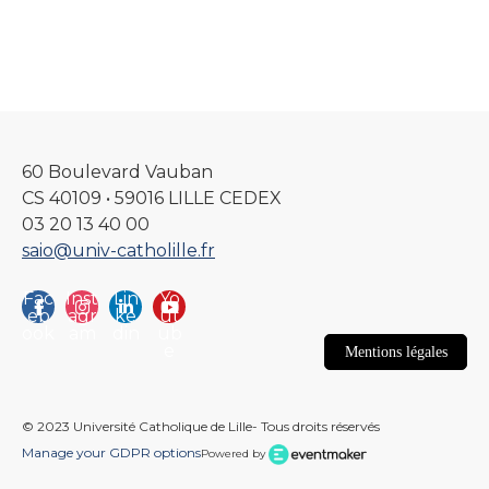
60 Boulevard Vauban
CS 40109 • 59016 LILLE CEDEX
03 20 13 40 00
saio@univ-catholille.fr
Fac
Inst
Lin
Yo
eb
agr
ke
ut
ook
am
din
ub
e
Mentions légales
© 2023 Université Catholique de Lille- Tous droits réservés
Manage your GDPR options
Powered by