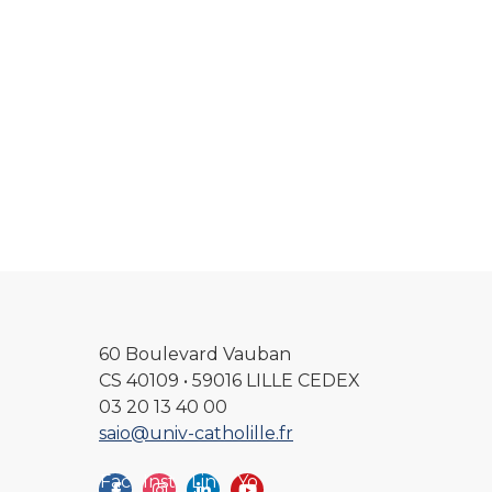
60 Boulevard Vauban
CS 40109 • 59016 LILLE CEDEX
03 20 13 40 00
saio@univ-catholille.fr
Fac
Inst
Lin
Yo