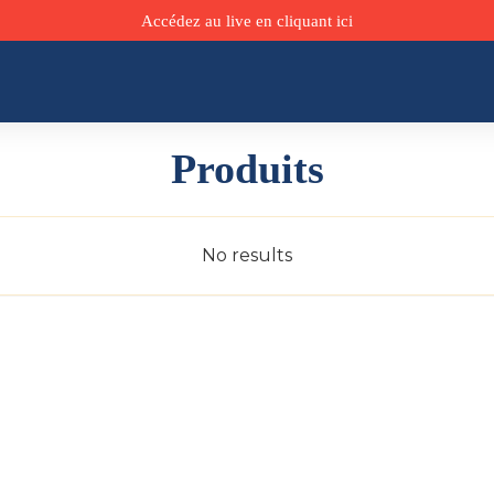
Accédez au live en cliquant ici
Produits
No results