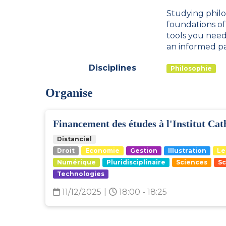
Studying philo
foundations of
tools you need
an informed pa
Disciplines
Philosophie
Organise
Financement des études à l'Institut Cat
Distanciel
Droit
Economie
Gestion
Illustration
Le
Numérique
Pluridisciplinaire
Sciences
Sc
Technologies
11/12/2025
|
18:00 - 18:25