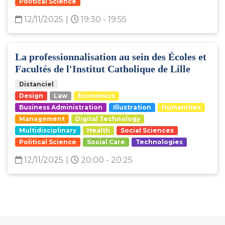
Political Science
12/11/2025
|
19:30 - 19:55
La professionnalisation au sein des Écoles et
Facultés de l'Institut Catholique de Lille
Distanciel
Design
Law
Economics
Business Administration
Illustration
Humanities
Management
Digital Technology
Multidisciplinary
Health
Social Sciences
Political Science
Social Care
Technologies
12/11/2025
|
20:00 - 20:25