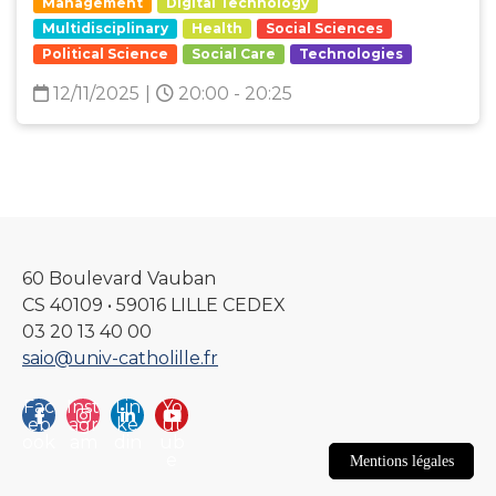
Management
Digital Technology
Multidisciplinary
Health
Social Sciences
Political Science
Social Care
Technologies
12/11/2025
|
20:00 - 20:25
60 Boulevard Vauban
CS 40109 • 59016 LILLE CEDEX
03 20 13 40 00
saio@univ-catholille.fr
Fac
Inst
Lin
Yo
eb
agr
ke
ut
ook
am
din
ub
e
Mentions légales