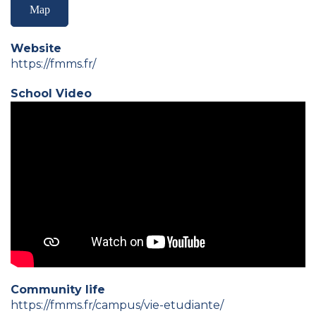
Map
Website
https://fmms.fr/
School Video
Community life
https://fmms.fr/campus/vie-etudiante/