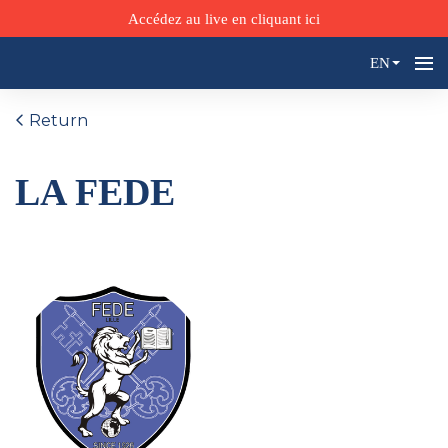
Accédez au live en cliquant ici
EN
Return
LA FEDE