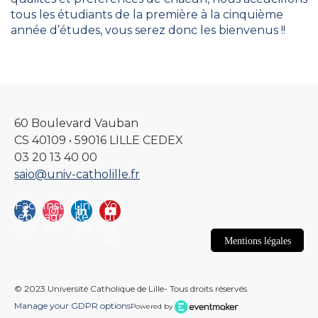
tous les étudiants de la première à la cinquième
année d’études, vous serez donc les bienvenus !!
60 Boulevard Vauban
CS 40109 • 59016 LILLE CEDEX
03 20 13 40 00
saio@univ-catholille.fr
Fac
Inst
Lin
Yo
eb
agr
ke
ut
ook
am
din
ub
e
Mentions légales
© 2023 Université Catholique de Lille- Tous droits réservés
Manage your GDPR options
Powered by